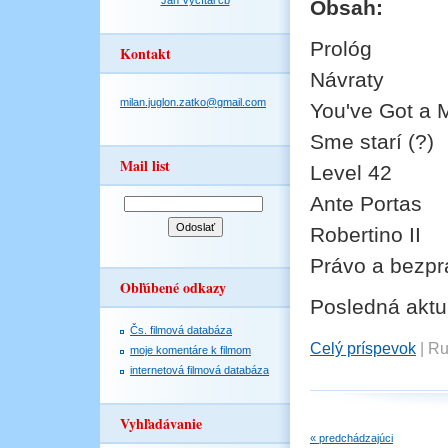
Jan Vyčítal čb
Obsah:
Prológ
Kontakt
Návraty
milan.juglon.zatko@gmail.com
You've Got a M
Sme starí (?)
Mail list
Level 42
Ante Portas
Robertino II
Právo a bezpr
Obľúbené odkazy
Posledná aktu
Čs. filmová databáza
Celý príspevok
|
Ru
moje komentáre k filmom
internetová filmová databáza
Vyhľadávanie
« predchádzajúci