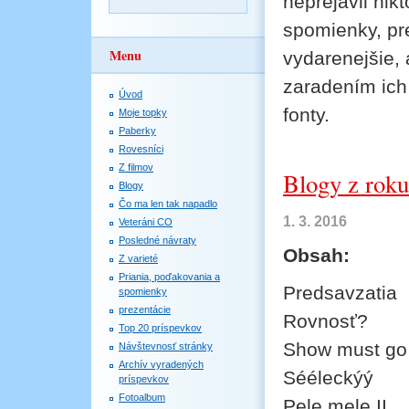
neprejavil ni
spomienky, pr
Menu
vydarenejšie, 
zaradením ich
Úvod
fonty.
Moje topky
Paberky
Rovesníci
Z filmov
Blogy z rok
Blogy
Čo ma len tak napadlo
1. 3. 2016
Veteráni CO
Posledné návraty
Obsah:
Z varieté
Priania, poďakovania a
Predsavzatia
spomienky
prezentácie
Rovnosť?
Top 20 príspevkov
Show must go
Návštevnosť stránky
Archív vyradených
Sééleckýý
príspevkov
Fotoalbum
Pele mele II.