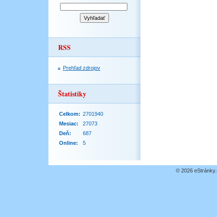
RSS
Prehľad zdrojov
Štatistiky
Celkom:
2701940
Mesiac:
27073
Deň:
687
Online:
5
© 2026 eStránky