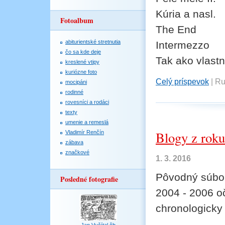
Kúria a nasl.
Fotoalbum
The End
abiturientské stretnutia
Intermezzo
čo sa kde deje
Tak ako vlastn
kreslené vtipy
kuriózne foto
Celý príspevok
|
Ru
mocipáni
rodinné
rovesníci a rodáci
texty
umenie a remeslá
Blogy z rok
Vladimír Renčín
zábava
značkové
1. 3. 2016
Pôvodný súbor
Posledné fotografie
2004 - 2006 oč
chronologicky 