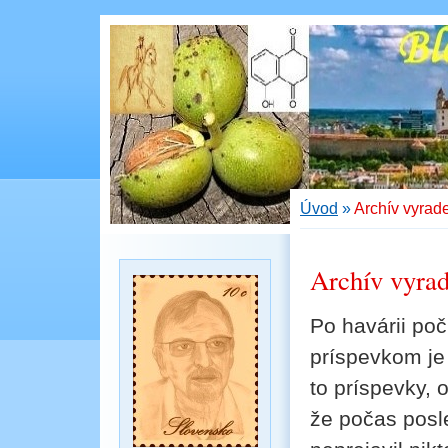
Úvod
»
Archív vyrad
Archív vyra
Po havárii po
príspevkom je
to príspevky,
že počas posl