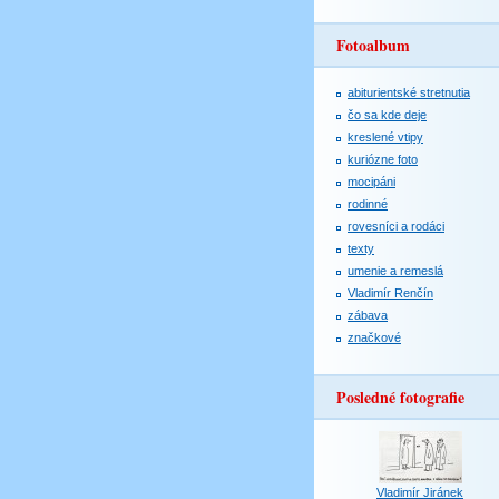
Fotoalbum
abiturientské stretnutia
čo sa kde deje
kreslené vtipy
kuriózne foto
mocipáni
rodinné
rovesníci a rodáci
texty
umenie a remeslá
Vladimír Renčín
zábava
značkové
Posledné fotografie
Vladimír Jiránek