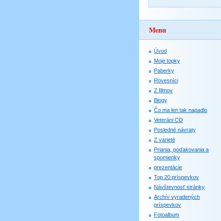
Menu
Úvod
Moje topky
Paberky
Rovesníci
Z filmov
Blogy
Čo ma len tak napadlo
Veteráni CO
Posledné návraty
Z varieté
Priania, poďakovania a
spomienky
prezentácie
Top 20 príspevkov
Návštevnosť stránky
Archív vyradených
príspevkov
Fotoalbum