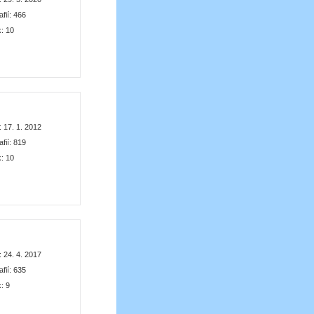
afií:
466
k:
10
:
17. 1. 2012
afií:
819
k:
10
:
24. 4. 2017
afií:
635
k:
9