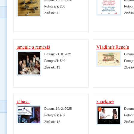
Fotografií:
266
Fotogr
Zložiek:
4
Zložie
umenie a remeslá
Vladimír Renčín
Datum:
21. 8. 2021
Datum
Fotografií:
549
Fotogr
Zložiek:
13
Zložie
zábava
značkové
Datum:
14. 2. 2025
Datum
Fotografií:
487
Fotogr
Zložiek:
12
Zložie