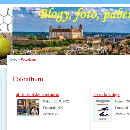
Úvod
»
Fotoalbum
Fotoalbum
abiturientské stretnutia
čo sa kde deje
Datum:
15. 9. 2021
Datum:
20
Fotografií:
499
Fotografií
Zložiek:
22
Zložiek:
9