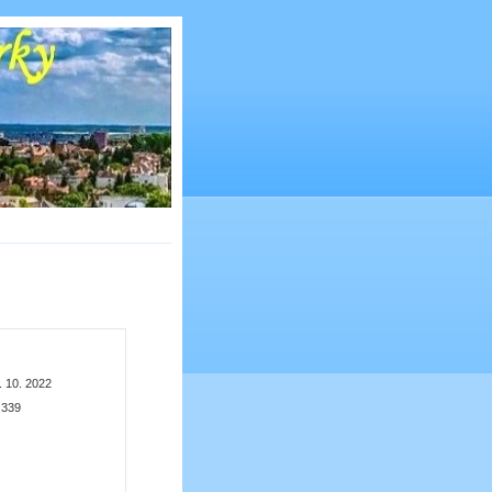
. 10. 2022
:
339