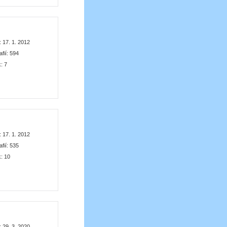
:
17. 1. 2012
afií:
594
k:
7
:
17. 1. 2012
afií:
535
k:
10
:
29. 3. 2020