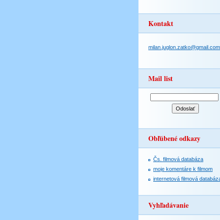
Kontakt
milan.juglon.zatko@gmail.com
Mail list
Obľúbené odkazy
Čs. filmová databáza
moje komentáre k filmom
internetová filmová databáz
Vyhľadávanie