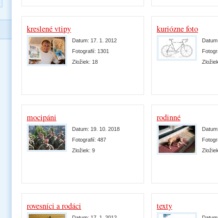
kreslené vtipy
kuriózne foto
Datum:
17. 1. 2012
Datum
Fotografií:
1301
Fotogr
Zložiek:
18
Zložie
mocipáni
rodinné
Datum:
19. 10. 2018
Datum
Fotografií:
487
Fotogr
Zložiek:
9
Zložie
rovesníci a rodáci
texty
Datum:
17. 1. 2012
Datum