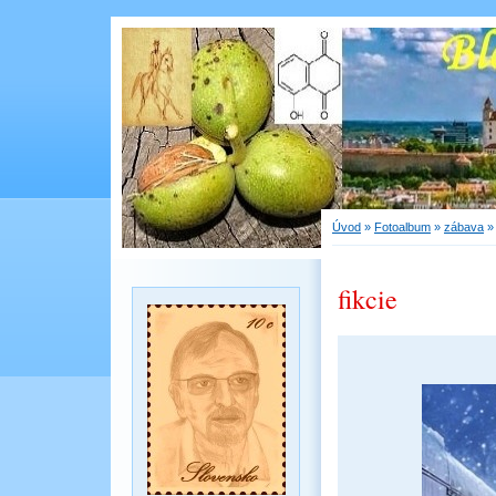
Úvod
»
Fotoalbum
»
zábava
fikcie