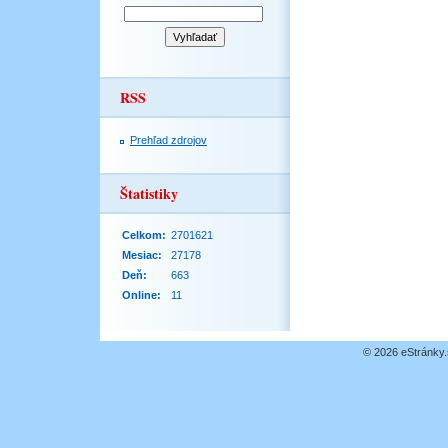
RSS
Prehľad zdrojov
Štatistiky
Celkom:
2701621
Mesiac:
27178
Deň:
663
Online:
11
© 2026 eStránky