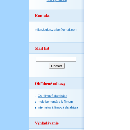
Jan Vyčítal čb
Kontakt
milan.juglon.zatko@gmail.com
Mail list
Obľúbené odkazy
Čs. filmová databáza
moje komentáre k filmom
internetová filmová databáza
Vyhľadávanie