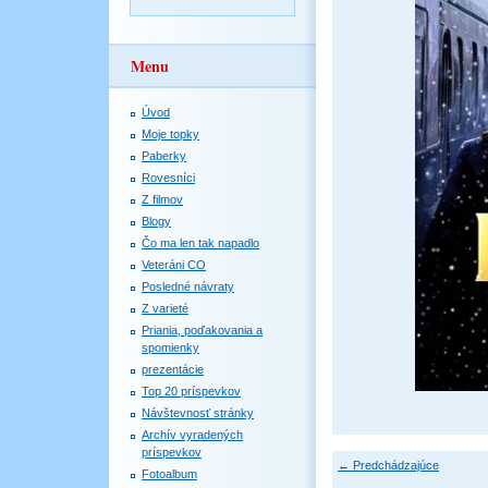
Menu
Úvod
Moje topky
Paberky
Rovesníci
Z filmov
Blogy
Čo ma len tak napadlo
Veteráni CO
Posledné návraty
Z varieté
Priania, poďakovania a
spomienky
prezentácie
Top 20 príspevkov
Návštevnosť stránky
Archív vyradených
príspevkov
← Predchádzajúce
Fotoalbum