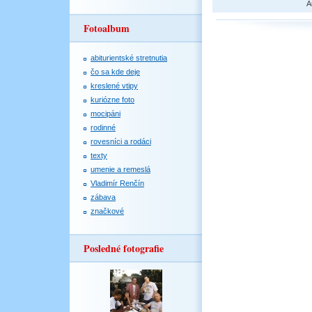
A
Fotoalbum
abiturientské stretnutia
čo sa kde deje
kreslené vtipy
kuriózne foto
mocipáni
rodinné
rovesníci a rodáci
texty
umenie a remeslá
Vladimír Renčín
zábava
značkové
Posledné fotografie