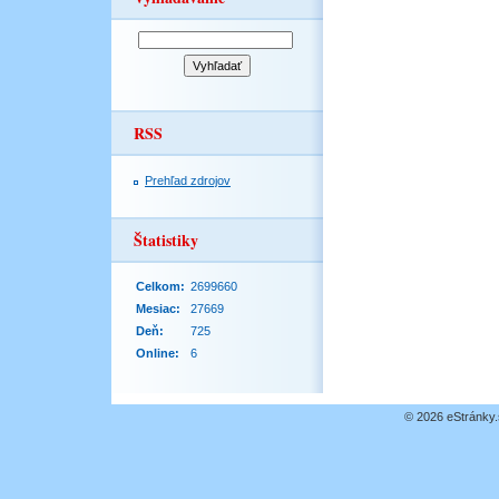
RSS
Prehľad zdrojov
Štatistiky
Celkom:
2699660
Mesiac:
27669
Deň:
725
Online:
6
© 2026 eStránky