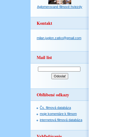
Aglomerované filmové hviezdy
Kontakt
milan.juglon.zatko@gmail.com
Mail list
Obľúbené odkazy
Čs. filmová databáza
moje komentáre k filmom
internetová filmová databáza
Vyhľadávanie