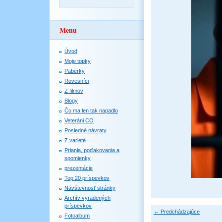
Menu
Úvod
Moje topky
Paberky
Rovesníci
Z filmov
Blogy
Čo ma len tak napadlo
Veteráni CO
Posledné návraty
Z varieté
Priania, poďakovania a
spomienky
prezentácie
Top 20 príspevkov
Návštevnosť stránky
Archív vyradených
príspevkov
← Predchádzajúce
Fotoalbum