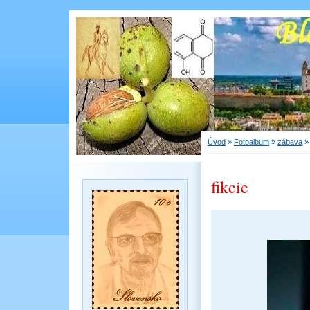
Úvod
»
Fotoalbum
»
zábava
fikcie