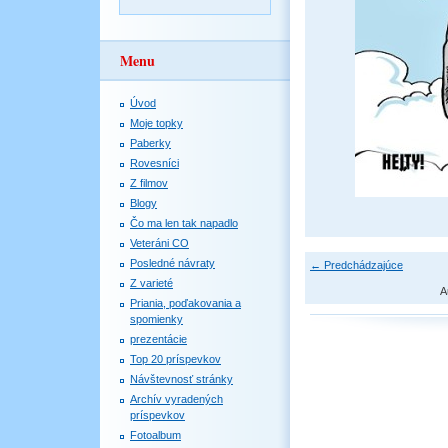
Menu
Úvod
Moje topky
Paberky
Rovesníci
Z filmov
Blogy
Čo ma len tak napadlo
Veteráni CO
Posledné návraty
← Predchádzajúce
Z varieté
A
Priania, poďakovania a
spomienky
prezentácie
Top 20 príspevkov
Návštevnosť stránky
Archív vyradených
príspevkov
Fotoalbum