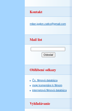
Kontakt
milan.juglon.zatko@gmail.com
Mail list
Obľúbené odkazy
Čs. filmová databáza
moje komentáre k filmom
internetová filmová databáza
Vyhľadávanie