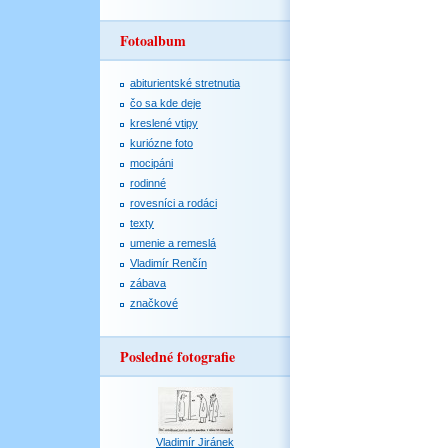
Fotoalbum
abiturientské stretnutia
čo sa kde deje
kreslené vtipy
kuriózne foto
mocipáni
rodinné
rovesníci a rodáci
texty
umenie a remeslá
Vladimír Renčín
zábava
značkové
Posledné fotografie
Vladimír Jiránek