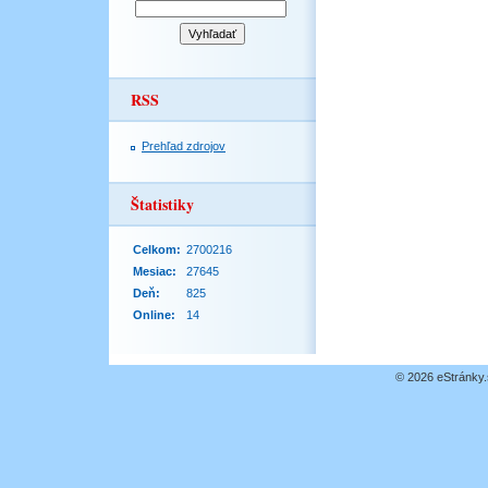
RSS
Prehľad zdrojov
Štatistiky
Celkom:
2700216
Mesiac:
27645
Deň:
825
Online:
14
© 2026 eStránky