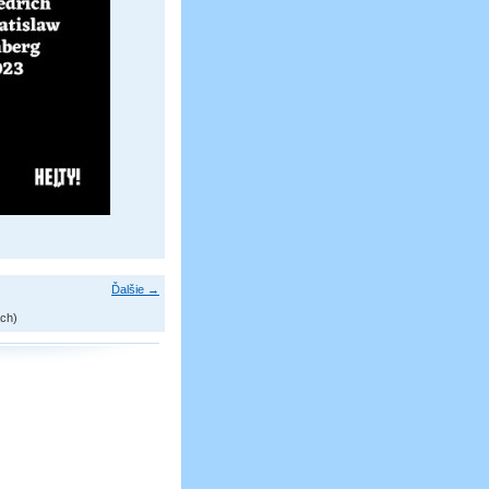
Ďalšie →
ch)