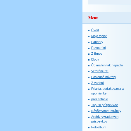
Menu
Úvod
Moje topky
Paberky
Rovesníci
Z filmov
Blogy
Čo ma len tak napadlo
Veteráni CO
Posledné návraty
Z varieté
Priania, poďakovania a
spomienky
prezentácie
Top 20 príspevkov
Návštevnosť stránky
Archív vyradených
príspevkov
Fotoalbum