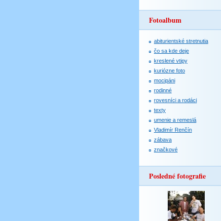
Fotoalbum
abiturientské stretnutia
čo sa kde deje
kreslené vtipy
kuriózne foto
mocipáni
rodinné
rovesníci a rodáci
texty
umenie a remeslá
Vladimír Renčín
zábava
značkové
Posledné fotografie