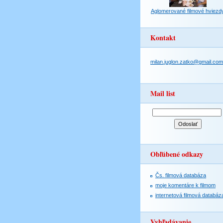
Aglomerované filmové hviezd
Kontakt
milan.juglon.zatko@gmail.com
Mail list
Obľúbené odkazy
Čs. filmová databáza
moje komentáre k filmom
internetová filmová databáz
Vyhľadávanie