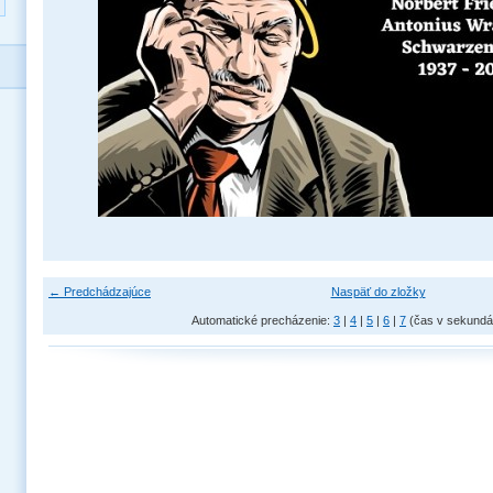
← Predchádzajúce
Naspäť do zložky
Automatické precházenie:
3
|
4
|
5
|
6
|
7
(čas v sekundá