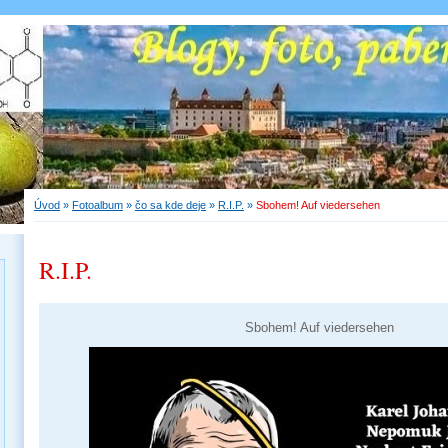
Úvod
»
Fotoalbum
»
čo sa kde deje
»
R.I.P.
»
Sbohem! Auf viedersehen
R.I.P.
Sbohem! Auf viedersehen