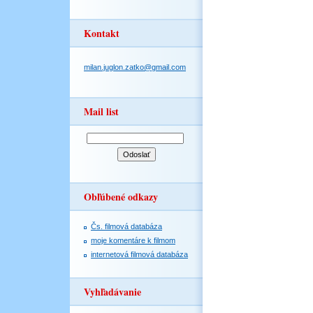
Kontakt
milan.juglon.zatko@gmail.com
Mail list
Obľúbené odkazy
Čs. filmová databáza
moje komentáre k filmom
internetová filmová databáza
Vyhľadávanie