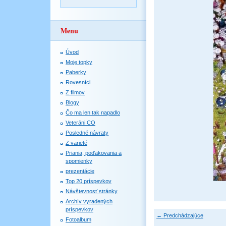
Menu
Úvod
Moje topky
Paberky
Rovesníci
Z filmov
Blogy
Čo ma len tak napadlo
Veteráni CO
Posledné návraty
Z varieté
Priania, poďakovania a
spomienky
prezentácie
Top 20 príspevkov
Návštevnosť stránky
Archív vyradených
príspevkov
← Predchádzajúce
Fotoalbum