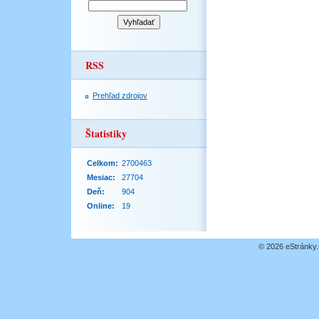
RSS
Prehľad zdrojov
Štatistiky
Celkom:
2700463
Mesiac:
27704
Deň:
904
Online:
19
© 2026 eStránky