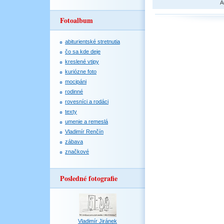
A
Fotoalbum
abiturientské stretnutia
čo sa kde deje
kreslené vtipy
kuriózne foto
mocipáni
rodinné
rovesníci a rodáci
texty
umenie a remeslá
Vladimír Renčín
zábava
značkové
Posledné fotografie
Vladimír Jiránek