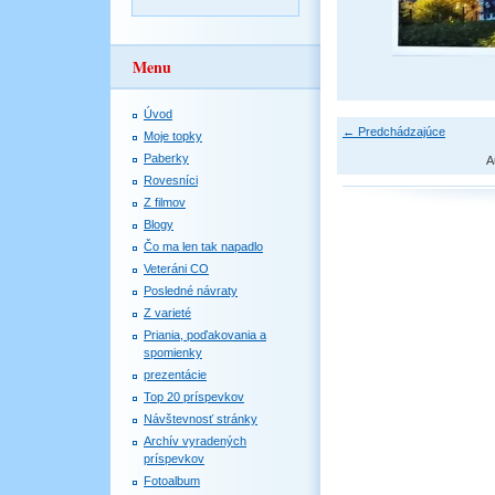
Menu
Úvod
← Predchádzajúce
Moje topky
Paberky
A
Rovesníci
Z filmov
Blogy
Čo ma len tak napadlo
Veteráni CO
Posledné návraty
Z varieté
Priania, poďakovania a
spomienky
prezentácie
Top 20 príspevkov
Návštevnosť stránky
Archív vyradených
príspevkov
Fotoalbum