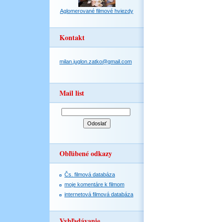
Aglomerované filmové hviezdy
Kontakt
milan.juglon.zatko@gmail.com
Mail list
Obľúbené odkazy
Čs. filmová databáza
moje komentáre k filmom
internetová filmová databáza
Vyhľadávanie