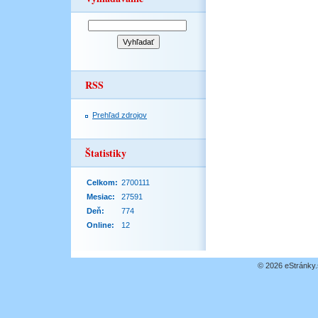
RSS
Prehľad zdrojov
Štatistiky
Celkom:
2700111
Mesiac:
27591
Deň:
774
Online:
12
© 2026 eStránky