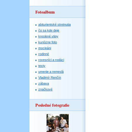
Fotoalbum
abiturientské stretnutia
čo sa kde deje
kreslené vtipy
kuriózne foto
mocipáni
rodinné
rovesníci a rodáci
texty
umenie a remeslá
Vladimír Renčín
zábava
značkové
Posledné fotografie