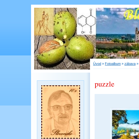
Úvod
»
Fotoalbum
»
zábava
puzzle