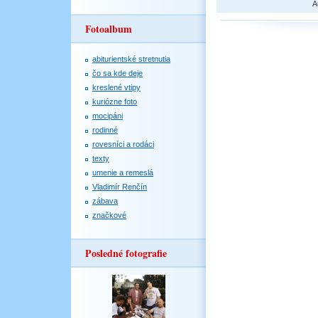
A
Fotoalbum
abiturientské stretnutia
čo sa kde deje
kreslené vtipy
kuriózne foto
mocipáni
rodinné
rovesníci a rodáci
texty
umenie a remeslá
Vladimír Renčín
zábava
značkové
Posledné fotografie