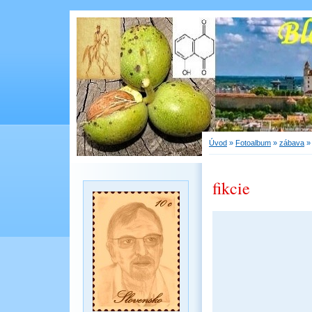
Úvod
»
Fotoalbum
»
zábava
fikcie