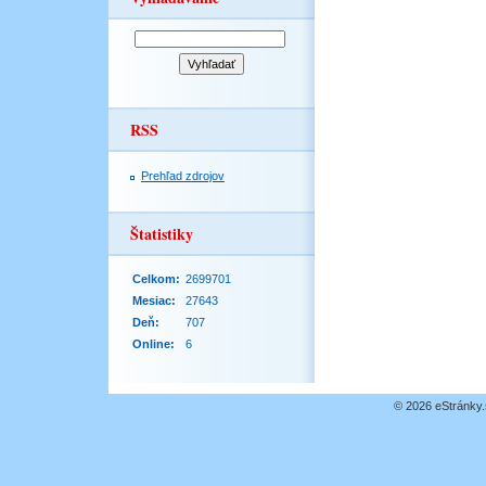
RSS
Prehľad zdrojov
Štatistiky
Celkom:
2699701
Mesiac:
27643
Deň:
707
Online:
6
© 2026 eStránky