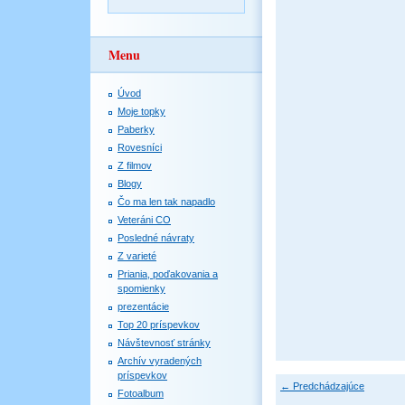
Menu
Úvod
Moje topky
Paberky
Rovesníci
Z filmov
Blogy
Čo ma len tak napadlo
Veteráni CO
Posledné návraty
Z varieté
Priania, poďakovania a
spomienky
prezentácie
Top 20 príspevkov
Návštevnosť stránky
Archív vyradených
príspevkov
← Predchádzajúce
Fotoalbum