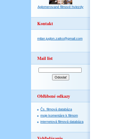
Aglomerované filmové hviezdy
Kontakt
milan.juglon.zatko@gmail.com
Mail list
Obľúbené odkazy
Čs. filmová databáza
moje komentáre k filmom
internetová filmová databáza
Vyhľadávanie