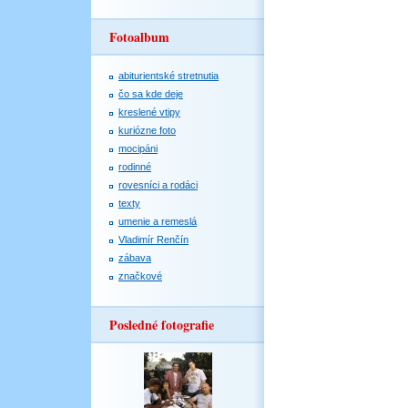
Fotoalbum
abiturientské stretnutia
čo sa kde deje
kreslené vtipy
kuriózne foto
mocipáni
rodinné
rovesníci a rodáci
texty
umenie a remeslá
Vladimír Renčín
zábava
značkové
Posledné fotografie