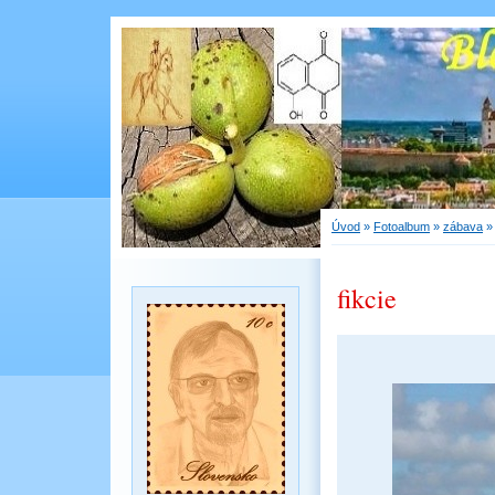
Úvod
»
Fotoalbum
»
zábava
fikcie