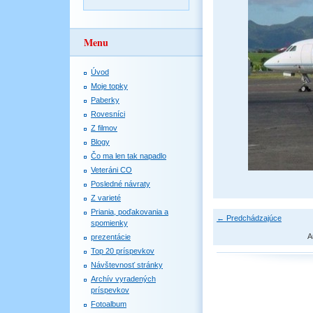
Menu
Úvod
Moje topky
Paberky
Rovesníci
Z filmov
Blogy
Čo ma len tak napadlo
Veteráni CO
Posledné návraty
Z varieté
Priania, poďakovania a
← Predchádzajúce
spomienky
A
prezentácie
Top 20 príspevkov
Návštevnosť stránky
Archív vyradených
príspevkov
Fotoalbum