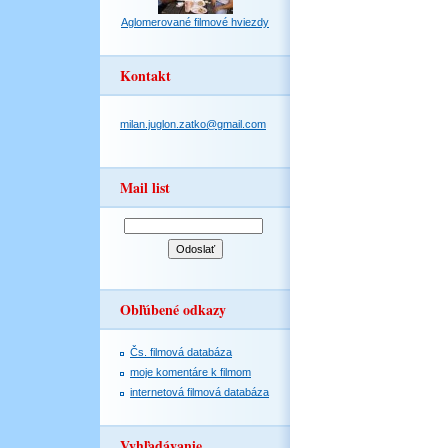
Aglomerované filmové hviezdy
Kontakt
milan.juglon.zatko@gmail.com
Mail list
Obľúbené odkazy
Čs. filmová databáza
moje komentáre k filmom
internetová filmová databáza
Vyhľadávanie