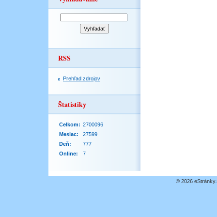
RSS
Prehľad zdrojov
Štatistiky
Celkom:
2700096
Mesiac:
27599
Deň:
777
Online:
7
© 2026 eStránky