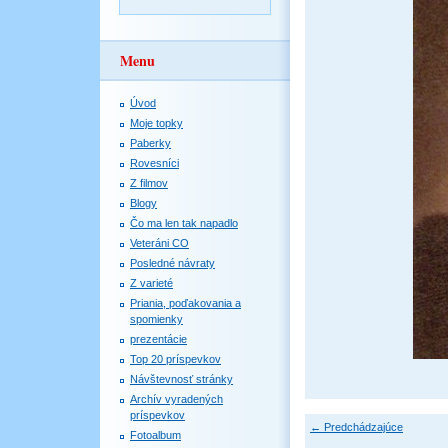
Menu
Úvod
Moje topky
Paberky
Rovesníci
Z filmov
Blogy
Čo ma len tak napadlo
Veteráni CO
Posledné návraty
Z varieté
Priania, poďakovania a
spomienky
prezentácie
Top 20 príspevkov
Návštevnosť stránky
Archív vyradených
príspevkov
← Predchádzajúce
Fotoalbum