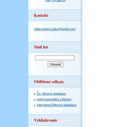
Jan Vyčítal čb
Kontakt
milan.juglon.zatko@gmail.com
Mail list
Obľúbené odkazy
Čs. filmová databáza
moje komentáre k filmom
internetová filmová databáza
Vyhľadávanie