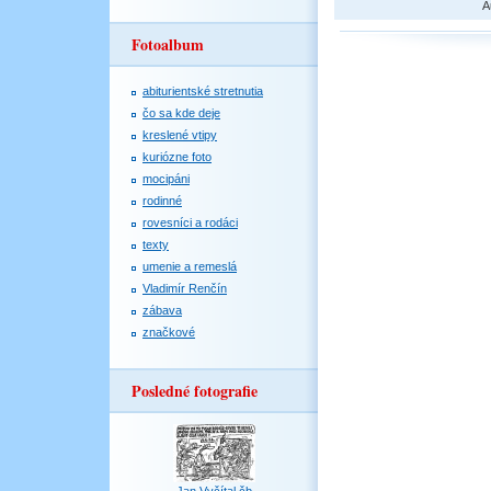
A
Fotoalbum
abiturientské stretnutia
čo sa kde deje
kreslené vtipy
kuriózne foto
mocipáni
rodinné
rovesníci a rodáci
texty
umenie a remeslá
Vladimír Renčín
zábava
značkové
Posledné fotografie