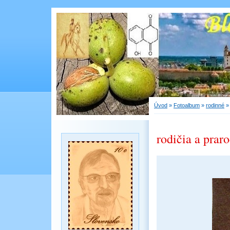
Úvod
»
Fotoalbum
»
rodinné
rodičia a praro