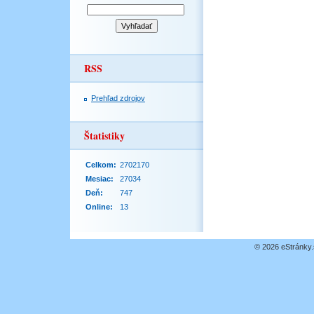
RSS
Prehľad zdrojov
Štatistiky
Celkom:
2702170
Mesiac:
27034
Deň:
747
Online:
13
© 2026 eStránky