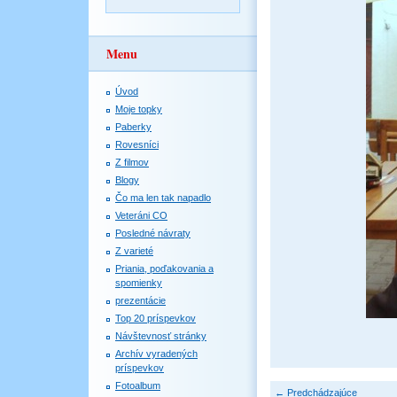
Menu
Úvod
Moje topky
Paberky
Rovesníci
Z filmov
Blogy
Čo ma len tak napadlo
Veteráni CO
Posledné návraty
Z varieté
Priania, poďakovania a
spomienky
prezentácie
Top 20 príspevkov
Návštevnosť stránky
Archív vyradených
príspevkov
Fotoalbum
← Predchádzajúce