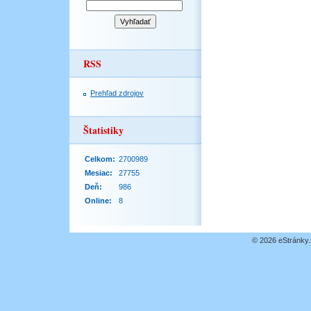
RSS
Prehľad zdrojov
Štatistiky
Celkom:
2700989
Mesiac:
27755
Deň:
986
Online:
8
© 2026 eStránky