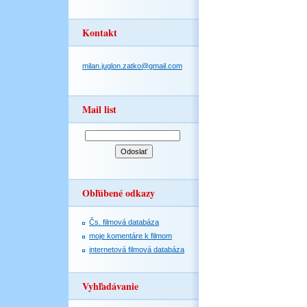
Kontakt
milan.juglon.zatko@gmail.com
Mail list
Obľúbené odkazy
Čs. filmová databáza
moje komentáre k filmom
internetová filmová databáza
Vyhľadávanie