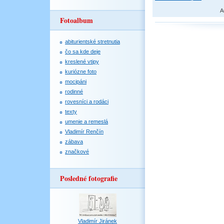
A
Fotoalbum
abiturientské stretnutia
čo sa kde deje
kreslené vtipy
kuriózne foto
mocipáni
rodinné
rovesníci a rodáci
texty
umenie a remeslá
Vladimír Renčín
zábava
značkové
Posledné fotografie
Vladimír Jiránek