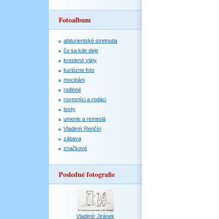
Fotoalbum
abiturientské stretnutia
čo sa kde deje
kreslené vtipy
kuriózne foto
mocipáni
rodinné
rovesníci a rodáci
texty
umenie a remeslá
Vladimír Renčín
zábava
značkové
Posledné fotografie
Vladimír Jiránek