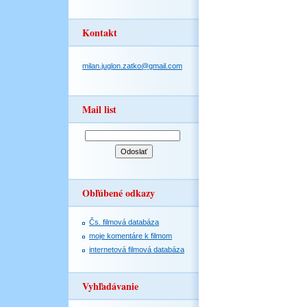
Kontakt
milan.juglon.zatko@gmail.com
Mail list
Obľúbené odkazy
Čs. filmová databáza
moje komentáre k filmom
internetová filmová databáza
Vyhľadávanie