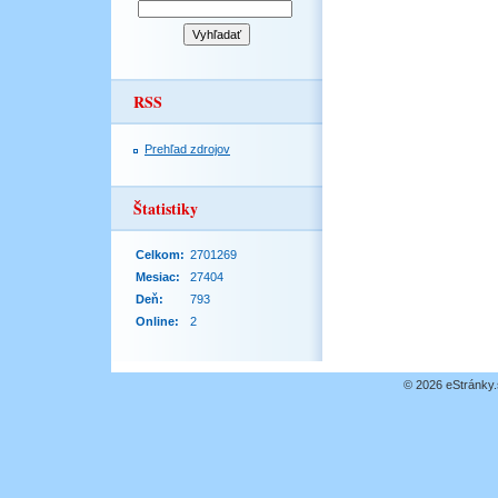
RSS
Prehľad zdrojov
Štatistiky
Celkom:
2701269
Mesiac:
27404
Deň:
793
Online:
2
© 2026 eStránky