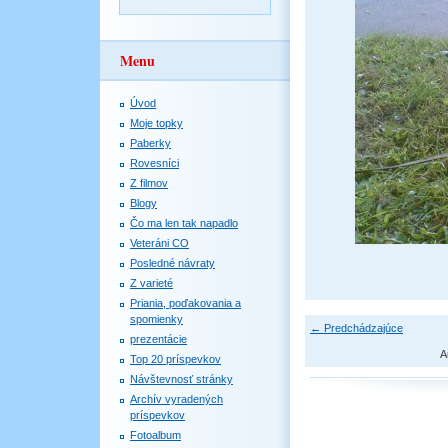
Menu
Úvod
Moje topky
Paberky
Rovesníci
Z filmov
Blogy
Čo ma len tak napadlo
Veteráni CO
Posledné návraty
Z varieté
Priania, poďakovania a
spomienky
← Predchádzajúce
prezentácie
A
Top 20 príspevkov
Návštevnosť stránky
Archív vyradených
príspevkov
Fotoalbum