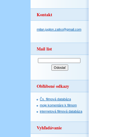
Kontakt
milan.juglon.zatko@gmail.com
Mail list
Obľúbené odkazy
Čs. filmová databáza
moje komentáre k filmom
internetová filmová databáza
Vyhľadávanie