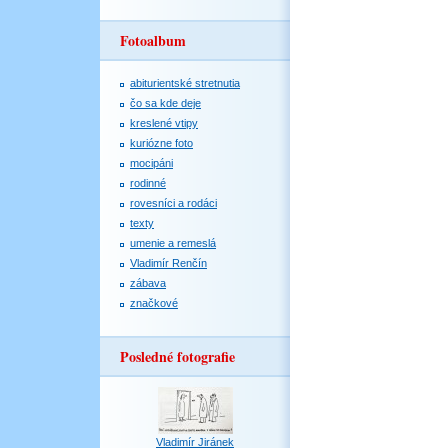
Fotoalbum
abiturientské stretnutia
čo sa kde deje
kreslené vtipy
kuriózne foto
mocipáni
rodinné
rovesníci a rodáci
texty
umenie a remeslá
Vladimír Renčín
zábava
značkové
Posledné fotografie
Vladimír Jiránek