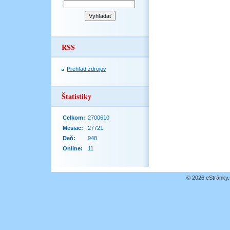
RSS
Prehľad zdrojov
Štatistiky
Celkom:
2700610
Mesiac:
27721
Deň:
948
Online:
11
© 2026 eStránky