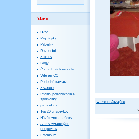
Menu
Úvod
Moje topky
Paberky
Rovesníci
Z filmov
Blogy
Čo ma len tak napadlo
Veteráni CO
Posledné návraty
Z varieté
Priania, poďakovania a
spomienky
← Predchádzajúce
prezentácie
A
Top 20 príspevkov
Návštevnosť stránky
Archív vyradených
príspevkov
Fotoalbum