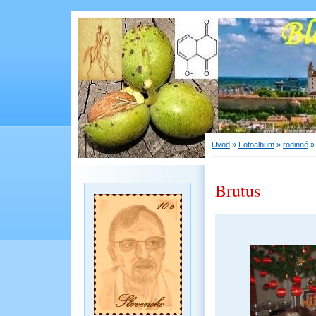
Úvod
»
Fotoalbum
»
rodinné
Brutus