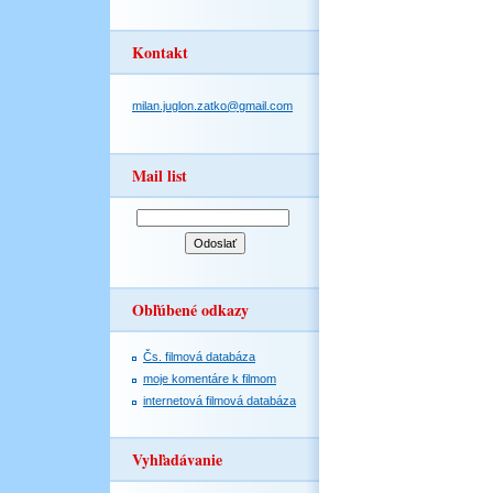
Kontakt
milan.juglon.zatko@gmail.com
Mail list
Obľúbené odkazy
Čs. filmová databáza
moje komentáre k filmom
internetová filmová databáza
Vyhľadávanie