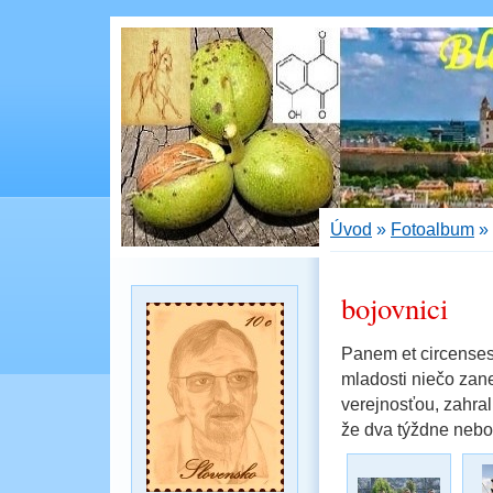
Úvod
»
Fotoalbum
»
bojovnici
Panem et circenses
mladosti niečo zan
verejnosťou, zahrali
že dva týždne neboli