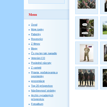
Menu
Úvod
Moje topky
Paberky
Rovesníci
Z filmov
Blogy
Čo ma len tak napadlo
Veteráni CO
Posledné návraty
Z varieté
Priania, poďakovania a
spomienky
prezentácie
Top 20 príspevkov
Návštevnosť stránky
Archív vyradených
príspevkov
Fotoalbum