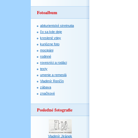
Fotoalbum
abiturientské stretnutia
čo sa kde deje
kreslené vtipy
kuriózne foto
mocipáni
rodinné
rovesníci a rodáci
texty
umenie a remeslá
Vladimír Renčín
zábava
značkové
Posledné fotografie
Vladimír Jiránek