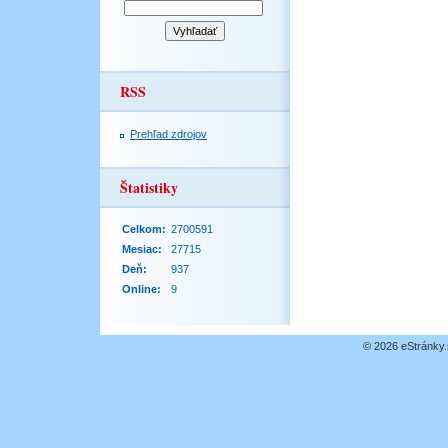
RSS
Prehľad zdrojov
Štatistiky
Celkom:
2700591
Mesiac:
27715
Deň:
937
Online:
9
© 2026 eStránky