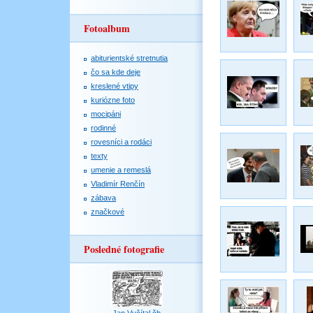
Fotoalbum
abiturientské stretnutia
čo sa kde deje
kreslené vtipy
kuriózne foto
mocipáni
rodinné
rovesníci a rodáci
texty
umenie a remeslá
Vladimír Renčín
zábava
značkové
Posledné fotografie