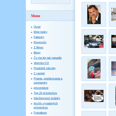
Menu
Úvod
Moje topky
Paberky
Rovesníci
Z filmov
Blogy
Čo ma len tak napadlo
Veteráni CO
Posledné návraty
Z varieté
Priania, poďakovania a
spomienky
prezentácie
Top 20 príspevkov
Návštevnosť stránky
Archív vyradených
príspevkov
Fotoalbum