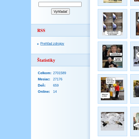
RSS
Prehľad zdrojov
Štatistiky
Celkom:
2701589
Mesiac:
27176
Deň:
659
Online:
14