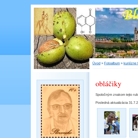
Úvod
»
Fotoalbum
»
kuriózne 
obláčiky
Spoločným znakom tejto rubr
Posledná aktualizácia 31.7.