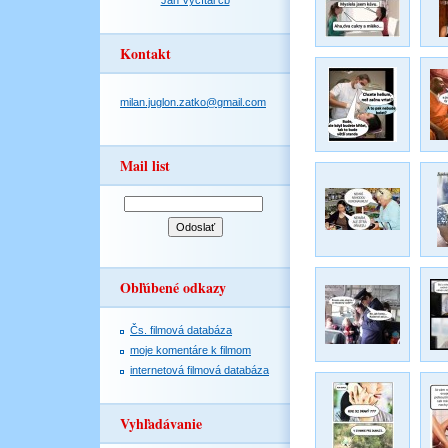
Jan Vyčítal čb
Kontakt
milan.juglon.zatko@gmail.com
Mail list
Obľúbené odkazy
Čs. filmová databáza
moje komentáre k filmom
internetová filmová databáza
Vyhľadávanie