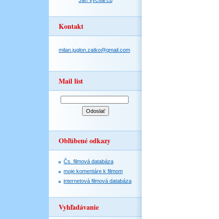
Jan Vyčítal čb
Kontakt
milan.juglon.zatko@gmail.com
Mail list
Obľúbené odkazy
Čs. filmová databáza
moje komentáre k filmom
internetová filmová databáza
Vyhľadávanie