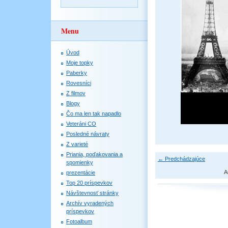
Menu
Úvod
Moje topky
Paberky
Rovesníci
Z filmov
Blogy
Čo ma len tak napadlo
Veteráni CO
Posledné návraty
Z varieté
Priania, poďakovania a
← Predchádzajúce
spomienky
A
prezentácie
Top 20 príspevkov
Návštevnosť stránky
Archív vyradených
príspevkov
Fotoalbum