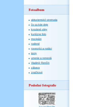
Fotoalbum
abiturientské stretnutia
čo sa kde deje
kreslené vtipy
kuriózne foto
mocipáni
rodinné
rovesníci a rodáci
texty
umenie a remeslá
Vladimír Renčín
zábava
značkové
Posledné fotografie