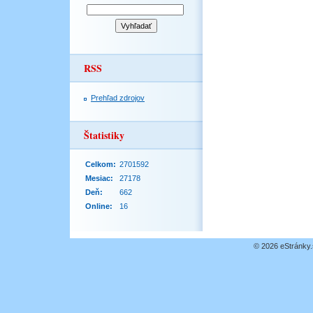
RSS
Prehľad zdrojov
Štatistiky
Celkom:
2701592
Mesiac:
27178
Deň:
662
Online:
16
© 2026 eStránky