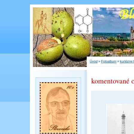
Úvod
»
Fotoalbum
»
kuriózne 
komentované 