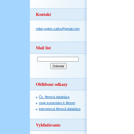
Kontakt
milan.juglon.zatko@gmail.com
Mail list
Obľúbené odkazy
Čs. filmová databáza
moje komentáre k filmom
internetová filmová databáza
Vyhľadávanie