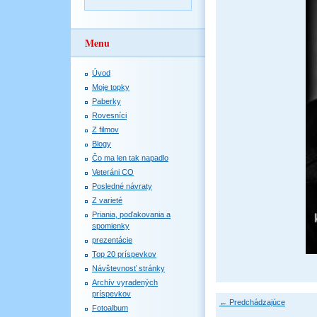
Menu
Úvod
Moje topky
Paberky
Rovesníci
Z filmov
Blogy
Čo ma len tak napadlo
Veteráni CO
Posledné návraty
Z varieté
Priania, poďakovania a
spomienky
prezentácie
Top 20 príspevkov
Návštevnosť stránky
Archív vyradených
príspevkov
← Predchádzajúce
Fotoalbum