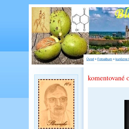
Úvod
»
Fotoalbum
»
kuriózne 
komentované 