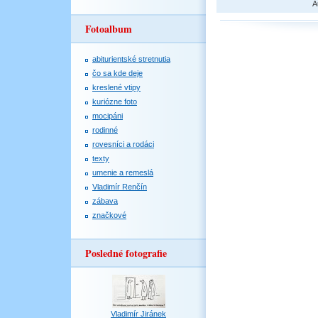
A
Fotoalbum
abiturientské stretnutia
čo sa kde deje
kreslené vtipy
kuriózne foto
mocipáni
rodinné
rovesníci a rodáci
texty
umenie a remeslá
Vladimír Renčín
zábava
značkové
Posledné fotografie
Vladimír Jiránek