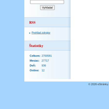
RSS
Prehľad zdrojov
Štatistiky
Celkom:
2700581
Mesiac:
27717
Deň:
936
Online:
12
© 2026 eStránky