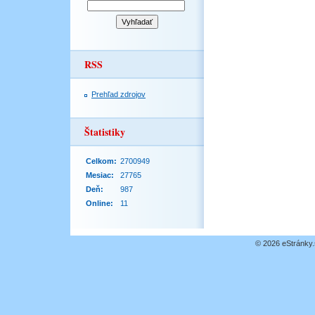
RSS
Prehľad zdrojov
Štatistiky
Celkom:
2700949
Mesiac:
27765
Deň:
987
Online:
11
© 2026 eStránky