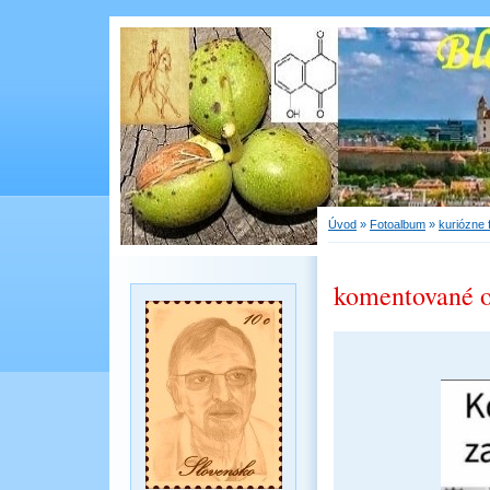
Úvod
»
Fotoalbum
»
kuriózne 
komentované 