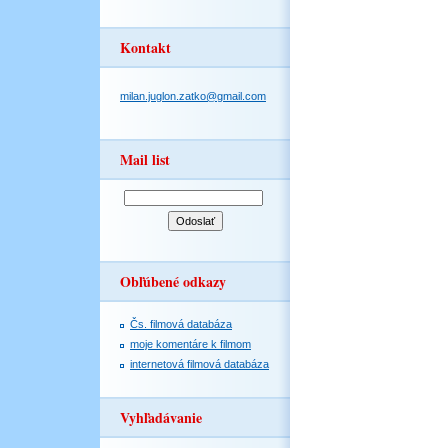
Kontakt
milan.juglon.zatko@gmail.com
Mail list
Obľúbené odkazy
Čs. filmová databáza
moje komentáre k filmom
internetová filmová databáza
Vyhľadávanie