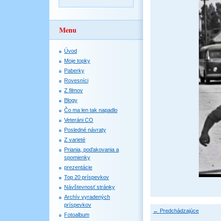
Menu
Úvod
Moje topky
Paberky
Rovesníci
Z filmov
Blogy
Čo ma len tak napadlo
Veteráni CO
Posledné návraty
Z varieté
Priania, poďakovania a
spomienky
prezentácie
Top 20 príspevkov
Návštevnosť stránky
Archív vyradených
príspevkov
← Predchádzajúce
Fotoalbum