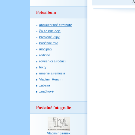
A
Fotoalbum
abiturientské stretnutia
čo sa kde deje
kreslené vtipy
kuriózne foto
mocipáni
rodinné
rovesníci a rodáci
texty
umenie a remeslá
Vladimír Renčín
zábava
značkové
Posledné fotografie
Vladimír Jiránek