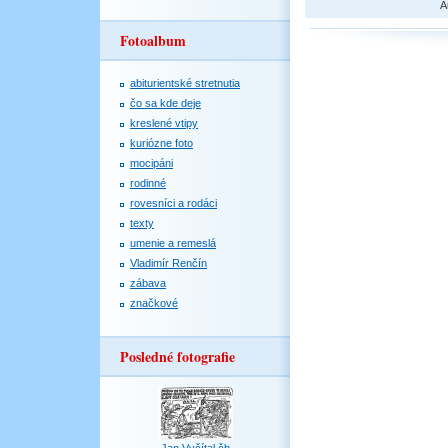
A
Fotoalbum
abiturientské stretnutia
čo sa kde deje
kreslené vtipy
kuriózne foto
mocipáni
rodinné
rovesníci a rodáci
texty
umenie a remeslá
Vladimír Renčín
zábava
značkové
Posledné fotografie