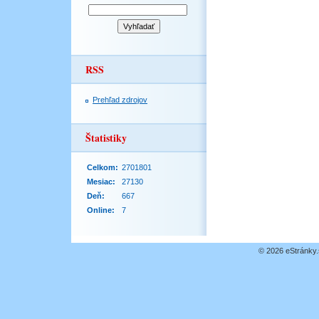
RSS
Prehľad zdrojov
Štatistiky
Celkom:
2701801
Mesiac:
27130
Deň:
667
Online:
7
© 2026 eStránky