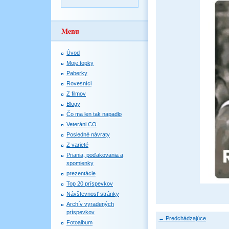
Menu
Úvod
Moje topky
Paberky
Rovesníci
Z filmov
Blogy
Čo ma len tak napadlo
Veteráni CO
Posledné návraty
Z varieté
Priania, poďakovania a
spomienky
prezentácie
Top 20 príspevkov
Návštevnosť stránky
Archív vyradených
príspevkov
← Predchádzajúce
Fotoalbum