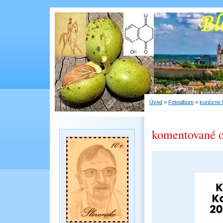
Úvod
»
Fotoalbum
»
kuriózne 
komentované 