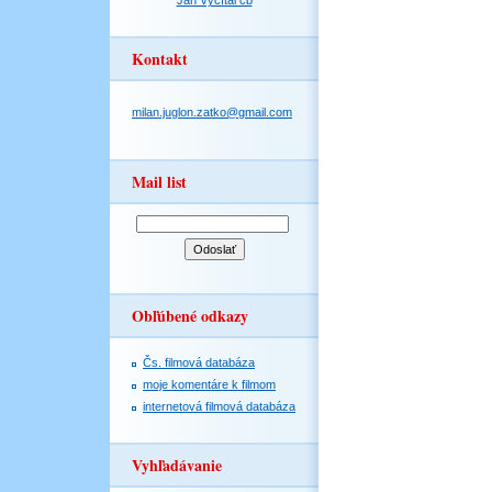
Jan Vyčítal čb
Kontakt
milan.juglon.zatko@gmail.com
Mail list
Obľúbené odkazy
Čs. filmová databáza
moje komentáre k filmom
internetová filmová databáza
Vyhľadávanie