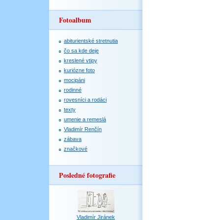
Fotoalbum
abiturientské stretnutia
čo sa kde deje
kreslené vtipy
kuriózne foto
mocipáni
rodinné
rovesníci a rodáci
texty
umenie a remeslá
Vladimír Renčín
zábava
značkové
Posledné fotografie
Vladimír Jiránek