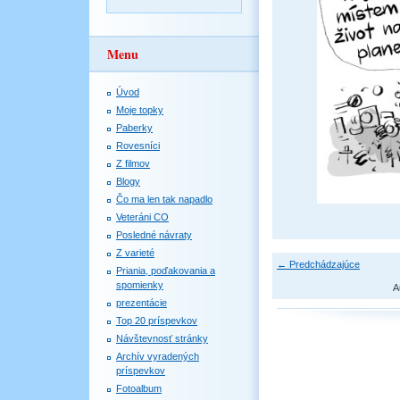
Menu
Úvod
Moje topky
Paberky
Rovesníci
Z filmov
Blogy
Čo ma len tak napadlo
Veteráni CO
Posledné návraty
Z varieté
← Predchádzajúce
Priania, poďakovania a
spomienky
A
prezentácie
Top 20 príspevkov
Návštevnosť stránky
Archív vyradených
príspevkov
Fotoalbum