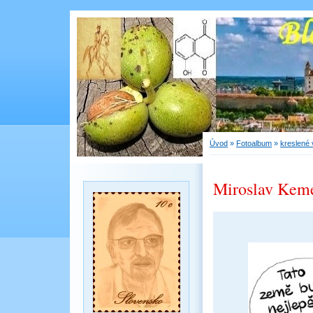
Úvod
»
Fotoalbum
»
kreslené 
Miroslav Kem