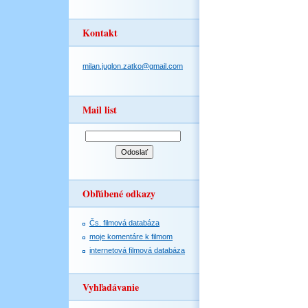
Kontakt
milan.juglon.zatko@gmail.com
Mail list
Obľúbené odkazy
Čs. filmová databáza
moje komentáre k filmom
internetová filmová databáza
Vyhľadávanie