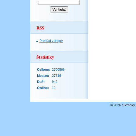
RSS
Prehľad zdrojov
Štatistiky
Celkom:
2700596
Mesiac:
27716
Deň:
942
Online:
12
© 2026 eStránky