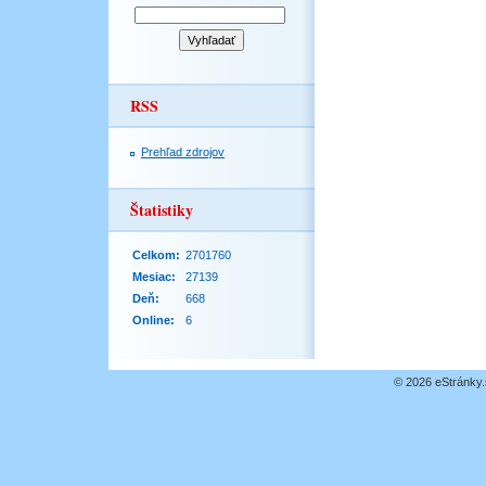
RSS
Prehľad zdrojov
Štatistiky
Celkom:
2701760
Mesiac:
27139
Deň:
668
Online:
6
© 2026 eStránky