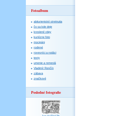
Fotoalbum
abiturientské stretnutia
čo sa kde deje
kreslené vtipy
kuriózne foto
mocipáni
rodinné
rovesníci a rodáci
texty
umenie a remeslá
Vladimír Renčín
zábava
značkové
Posledné fotografie