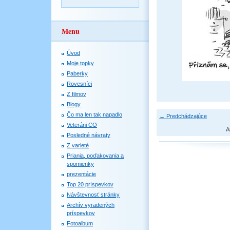
Menu
Úvod
Moje topky
Paberky
Rovesníci
Z filmov
Blogy
Čo ma len tak napadlo
← Predchádzajúce
Veteráni CO
A
Posledné návraty
Z varieté
Priania, poďakovania a
spomienky
prezentácie
Top 20 príspevkov
Návštevnosť stránky
Archív vyradených
príspevkov
Fotoalbum