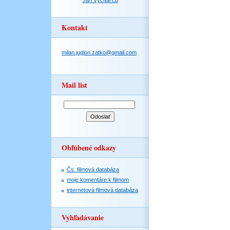
Jan Vyčítal čb
Kontakt
milan.juglon.zatko@gmail.com
Mail list
Obľúbené odkazy
Čs. filmová databáza
moje komentáre k filmom
internetová filmová databáza
Vyhľadávanie