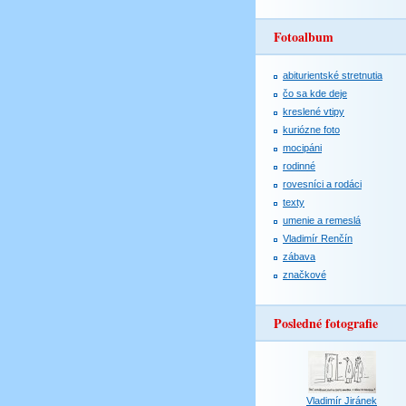
Fotoalbum
abiturientské stretnutia
čo sa kde deje
kreslené vtipy
kuriózne foto
mocipáni
rodinné
rovesníci a rodáci
texty
umenie a remeslá
Vladimír Renčín
zábava
značkové
Posledné fotografie
Vladimír Jiránek