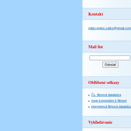
Kontakt
milan.juglon.zatko@gmail.com
Mail list
Obľúbené odkazy
Čs. filmová databáza
moje komentáre k filmom
internetová filmová databáz
Vyhľadávanie