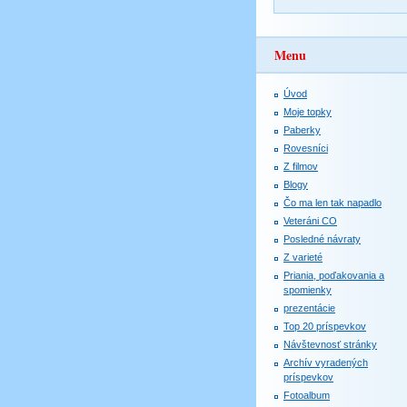
Menu
Úvod
Moje topky
Paberky
Rovesníci
Z filmov
Blogy
Čo ma len tak napadlo
Veteráni CO
Posledné návraty
Z varieté
Priania, poďakovania a
spomienky
prezentácie
Top 20 príspevkov
Návštevnosť stránky
Archív vyradených
príspevkov
Fotoalbum