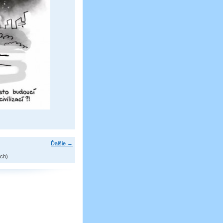
Ďalšie →
ch)