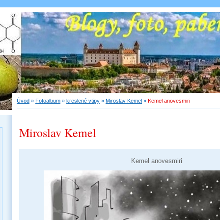
Úvod
»
Fotoalbum
»
kreslené vtipy
»
Miroslav Kemel
»
Kemel anovesmiri
Miroslav Kemel
Kemel anovesmiri