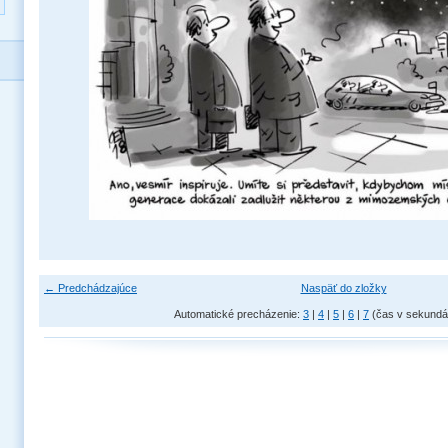
← Predchádzajúce
Naspäť do zložky
Automatické precházenie:
3
|
4
|
5
|
6
|
7
(čas v sekundá