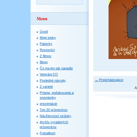
Menu
Úvod
Moje topky
Paberky
Rovesníci
Z filmov
Blogy
Čo ma len tak napadlo
Veteráni CO
← Predchádzajúce
Posledné návraty
Z varieté
A
Priania, poďakovania a
spomienky
prezentácie
Top 20 príspevkov
Návštevnosť stránky
Archív vyradených
príspevkov
Fotoalbum