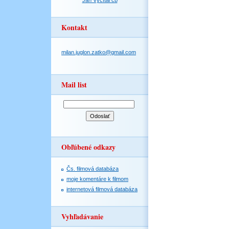
Jan Vyčítal čb
Kontakt
milan.juglon.zatko@gmail.com
Mail list
Obľúbené odkazy
Čs. filmová databáza
moje komentáre k filmom
internetová filmová databáza
Vyhľadávanie