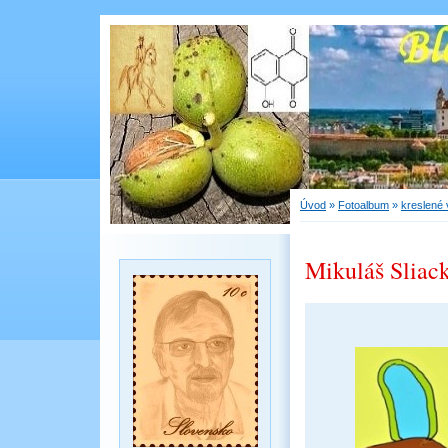
Úvod
»
Fotoalbum
»
kreslené 
Mikuláš Sliac