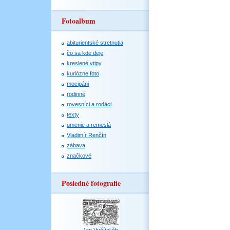
Fotoalbum
abiturientské stretnutia
čo sa kde deje
kreslené vtipy
kuriózne foto
mocipáni
rodinné
rovesníci a rodáci
texty
umenie a remeslá
Vladimír Renčín
zábava
značkové
Posledné fotografie