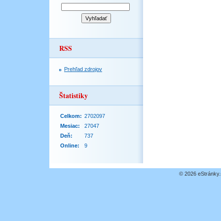
RSS
Prehľad zdrojov
Štatistiky
Celkom:
2702097
Mesiac:
27047
Deň:
737
Online:
9
© 2026 eStránky