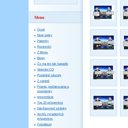
Menu
Úvod
Moje topky
Paberky
Rovesníci
Z filmov
Blogy
Čo ma len tak napadlo
Veteráni CO
Posledné návraty
Z varieté
Priania, poďakovania a
spomienky
prezentácie
Top 20 príspevkov
Návštevnosť stránky
Archív vyradených
príspevkov
Fotoalbum