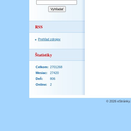
RSS
Prehľad zdrojov
Štatistiky
Celkom:
2701268
Mesiac:
27420
Deň:
806
Online:
2
© 2026 eStránky