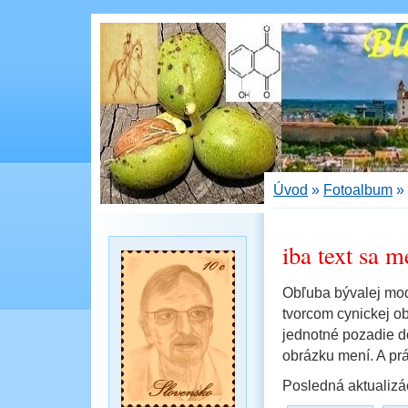
Úvod
»
Fotoalbum
»
iba text sa m
Obľuba bývalej mod
tvorcom cynickej o
jednotné pozadie do
obrázku mení. A prá
Posledná aktualizá