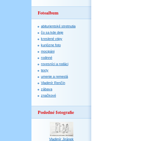
Fotoalbum
abiturientské stretnutia
čo sa kde deje
kreslené vtipy
kuriózne foto
mocipáni
rodinné
rovesníci a rodáci
texty
umenie a remeslá
Vladimír Renčín
zábava
značkové
Posledné fotografie
Vladimír Jiránek