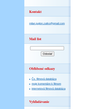
Kontakt
milan.juglon.zatko@gmail.com
Mail list
Obľúbené odkazy
Čs. filmová databáza
moje komentáre k filmom
internetová filmová databáza
Vyhľadávanie