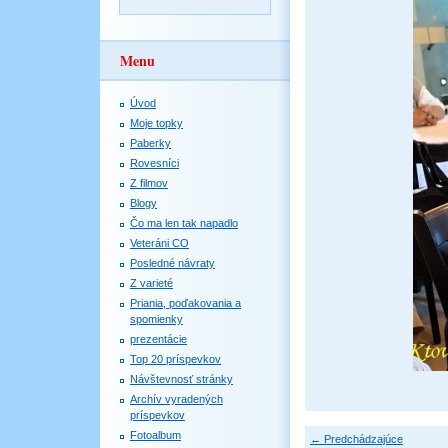
Menu
Úvod
Moje topky
Paberky
Rovesníci
Z filmov
Blogy
Čo ma len tak napadlo
Veteráni CO
Posledné návraty
Z varieté
Priania, poďakovania a
spomienky
prezentácie
Top 20 príspevkov
Návštevnosť stránky
Archív vyradených
príspevkov
Fotoalbum
← Predchádzajúce