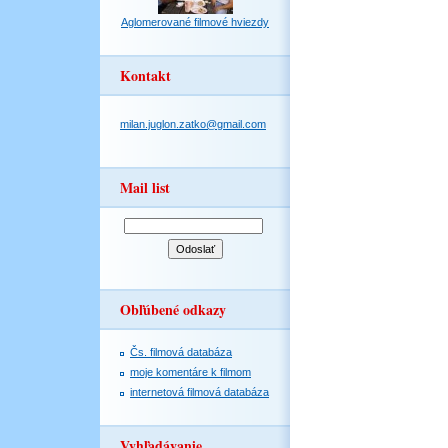
Aglomerované filmové hviezdy
Kontakt
milan.juglon.zatko@gmail.com
Mail list
Obľúbené odkazy
Čs. filmová databáza
moje komentáre k filmom
internetová filmová databáza
Vyhľadávanie