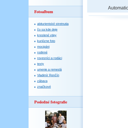
Automati
Fotoalbum
abiturientské stretnutia
čo sa kde deje
kreslené vtipy
kuriózne foto
mocipáni
rodinné
rovesníci a rodáci
texty
umenie a remeslá
Vladimír Renčín
zábava
značkové
Posledné fotografie