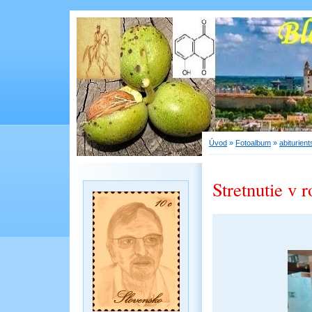
Úvod
»
Fotoalbum
»
abiturient
Stretnutie v 