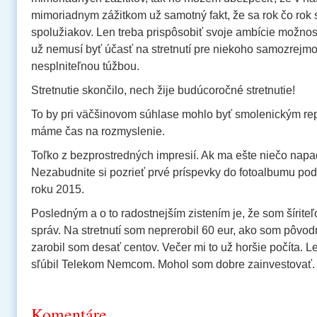
mimoriadnym zážitkom už samotný fakt, že sa rok čo rok 
spolužiakov. Len treba prispôsobiť svoje ambície možnos
už nemusí byť účasť na stretnutí pre niekoho samozrejmo
nesplniteľnou túžbou.
Stretnutie skončilo, nech žije budúcoročné stretnutie!
To by pri väčšinovom súhlase mohlo byť smolenickým re
máme čas na rozmyslenie.
Toľko z bezprostredných impresií. Ak ma ešte niečo napa
Nezabudnite si pozrieť prvé príspevky do fotoalbumu pod
roku 2015.
Posledným a o to radostnejším zistením je, že som šírit
správ. Na stretnutí som neprerobil 60 eur, ako som pôvodn
zarobil som desať centov. Večer mi to už horšie počíta. L
sľúbil Telekom Nemcom. Mohol som dobre zainvestovať.
Komentáre