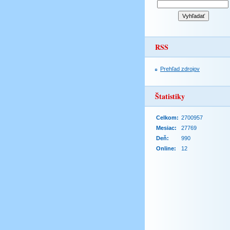
RSS
Prehľad zdrojov
Štatistiky
Celkom:
2700957
Mesiac:
27769
Deň:
990
Online:
12