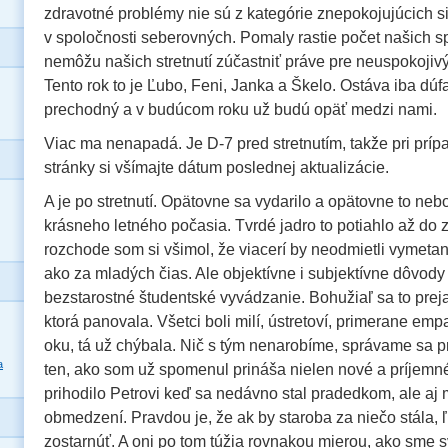
zdravotné problémy nie sú z kategórie znepokojujúcich s
v spoločnosti seberovných. Pomaly rastie počet našich sp
nemôžu našich stretnutí zúčastniť práve pre neuspokojivý
Tento rok to je Ľubo, Feni, Janka a Škelo. Ostáva iba dúfa
prechodný a v budúcom roku už budú opäť medzi nami.
Viac ma nenapadá. Je D-7 pred stretnutím, takže pri príp
stránky si všímajte dátum poslednej aktualizácie.
A je po stretnutí. Opätovne sa vydarilo a opätovne to neb
krásneho letného počasia. Tvrdé jadro to potiahlo až do z
rozchode som si všimol, že viacerí by neodmietli vymetan
ako za mladých čias. Ale objektívne i subjektívne dôvod
bezstarostné študentské vyvádzanie. Bohužiaľ sa to preja
ktorá panovala. Všetci boli milí, ústretoví, primerane empat
oku, tá už chýbala. Nič s tým nenarobíme, správame sa p
a
ten, ako som už spomenul prináša nielen nové a príjemné
prihodilo Petrovi keď sa nedávno stal pradedkom, ale aj 
obmedzení. Pravdou je, že ak by staroba za niečo stála, ľu
zostarnúť. A oni po tom túžia rovnakou mierou, ako sme s