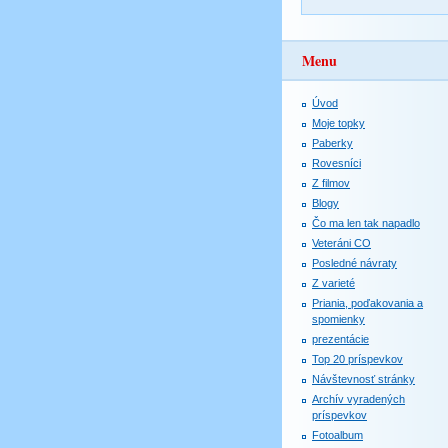
Menu
Úvod
Moje topky
Paberky
Rovesníci
Z filmov
Blogy
Čo ma len tak napadlo
Veteráni CO
Posledné návraty
Z varieté
Priania, poďakovania a
spomienky
prezentácie
Top 20 príspevkov
Návštevnosť stránky
Archív vyradených
príspevkov
Fotoalbum