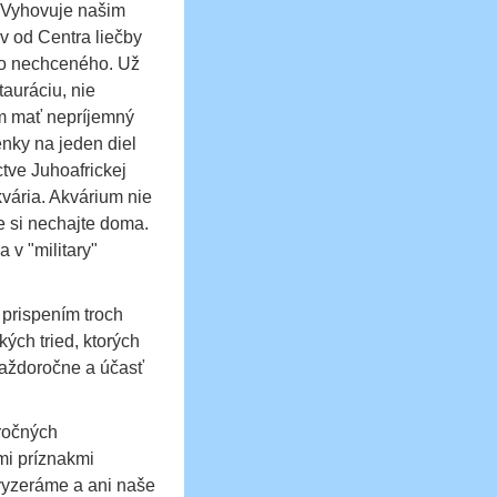
i. Vyhovuje našim
v od Centra liečby
lo nechceného. Už
auráciu, nie
m mať nepríjemný
enky na jeden diel
tve Juhoafrickej
vária. Akvárium nie
e si nechajte doma.
 v "military"
 prispením troch
kých tried, ktorých
každoročne a účasť
oročných
mi príznakmi
 vyzeráme a ani naše