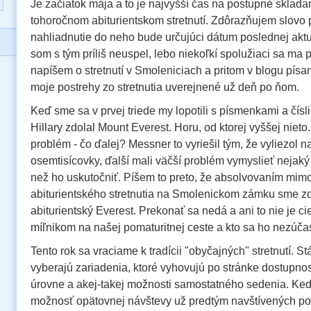
Je začiatok mája a to je najvyšší čas na postupné sklada
tohoročnom abiturientskom stretnutí. Zdôrazňujem slovo 
nahliadnutie do neho bude určujúci dátum poslednej aktu
som s tým príliš neuspel, lebo niekoľkí spolužiaci sa ma p
napíšem o stretnutí v Smoleniciach a pritom v blogu písa
moje postrehy zo stretnutia uverejnené už deň po ňom.
Keď sme sa v prvej triede my lopotili s písmenkami a čí
Hillary zdolal Mount Everest. Horu, od ktorej vyššej nieto.
problém - čo ďalej? Messner to vyriešil tým, že vyliezol n
osemtisícovky, ďalší mali väčší problém vymyslieť nejaký 
než ho uskutočniť. Píšem to preto, že absolvovaním mi
abiturientského stretnutia na Smolenickom zámku sme zd
abiturientský Everest. Prekonať sa nedá a ani to nie je c
míľnikom na našej pomaturitnej ceste a kto sa ho nezúčas
Tento rok sa vraciame k tradícii "obyčajných" stretnutí. St
vyberajú zariadenia, ktoré vyhovujú po stránke dostupno
úrovne a akej-takej možnosti samostatného sedenia. Keď
možnosť opätovnej návštevy už predtým navštívených po