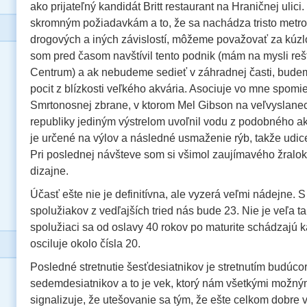
ako prijateľný kandidát Britt restaurant na Hraničnej ulic
skromným požiadavkám a to, že sa nachádza tristo metro
drogových a iných závislostí, môžeme považovať za kúz
som pred časom navštívil tento podnik (mám na mysli rešt
Centrum) a ak nebudeme sedieť v záhradnej časti, bude
pocit z blízkosti veľkého akvária. Asociuje vo mne spomi
Smrtonosnej zbrane, v ktorom Mel Gibson na veľvyslanec
republiky jediným výstrelom uvoľnil vodu z podobného ak
je určené na výlov a následné usmaženie rýb, takže udic
Pri poslednej návšteve som si všimol zaujímavého žraloka
dizajne.
Účasť ešte nie je definitívna, ale vyzerá veľmi nádejne. S
spolužiakov z vedľajších tried nás bude 23. Nie je veľa ta
spolužiaci sa od oslavy 40 rokov po maturite schádzajú 
osciluje okolo čísla 20.
Posledné stretnutie šesťdesiatnikov je stretnutím budúc
sedemdesiatnikov a to je vek, ktorý nám všetkými možný
signalizuje, že utešovanie sa tým, že ešte celkom dobre