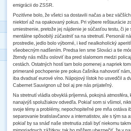
emigrácii do ZSSR.
Pozitívne bolo, že všetci sa dostavili načas a bez väčšíc
niektorí až na opakovaný pokus. Pri výbere reštaurácie z
umiestnenie, pretože jej nájdenie je súčasťou testu, či je
mentálne spôsobilý zúčastniť sa na stretnutí. Personál n
prostredie, jedlo bolo výborné, i keď nealkoholický aperití
všeobecným nadšením. Predsa len sme Slováci a tie mó
žbrndy nás môžu osloviť iba pred slalomom medzi polica
cestách. Ostatných hostí tam bolo pomenej a napriek tom
primerané pochopenie pre pokus čašníka nahovoriť nám, ž
iba dvadsať eurové víno. Nápojový lístok ho usvedčil a 
Cabernet Sauvignon už bol aj pre nás prijateľný.
Na stretnutí vládla obvyklá príjemná, pokojná atmosféra,
nanajvýš spolužiakov odvedľa. Pokiaľ som si všimol, nik
svoje témy a problémy, nepochopiteľné pre mňa ostáva i
separovanie bratislavčanov a internatistov, ale s tým sa as
pokiaľ by sa snáď naše stretnutia zdali byť niekomu tak
mimoriadnych zážitkov, tak ho môžem ubezpečiť, že v n