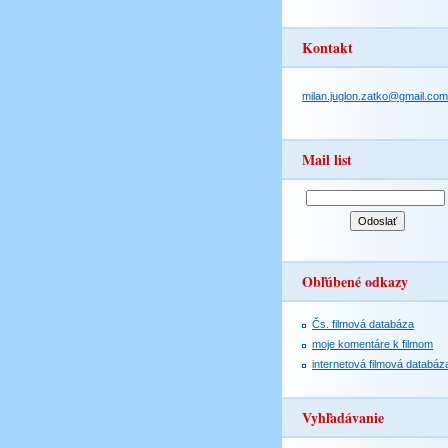
Kontakt
milan.juglon.zatko@gmail.com
Mail list
Obľúbené odkazy
Čs. filmová databáza
moje komentáre k filmom
internetová filmová databáz
Vyhľadávanie