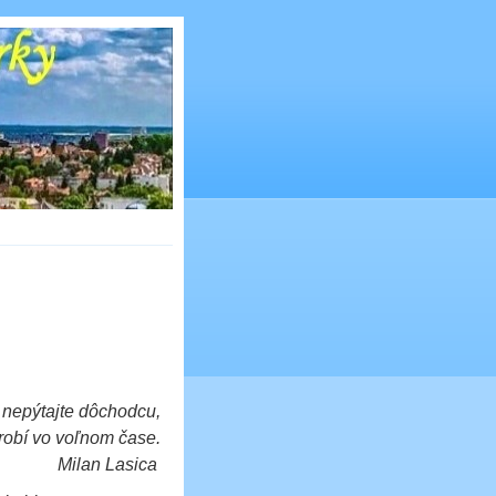
 nepýtajte dôchodcu,
robí vo voľnom čase.
Milan Lasica