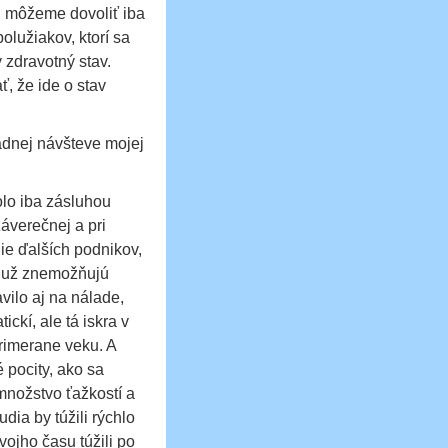
i môžeme dovoliť iba
olužiakov, ktorí sa
 zdravotný stav.
ť, že ide o stav
adnej návšteve mojej
olo iba zásluhou
áverečnej a pri
ie ďalších podnikov,
y už znemožňujú
vilo aj na nálade,
ickí, ale tá iskra v
rimerane veku. A
 pocity, ako sa
množstvo ťažkostí a
dia by túžili rýchlo
vojho času túžili po