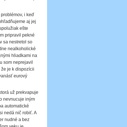
h problémov, i keď
ohľadňujeme aj jej
 spolužiak ešte
ám pripravil pekné
v sa nestretol so
dne nealkoholické
jnými hliadkami na
u som neprejavil
e je k dispozícii
dvanásť eurový
 ktorá už prekvapuje
to nevnucuje iným
ba automatické
i nedá nič robiť. A
mer nudné a bez
ašom veku je