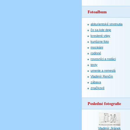
Fotoalbum
abiturientské stretnutia
čo sa kde deje
kreslené vtipy
kuriózne foto
mocipáni
rodinné
rovesníci a rodáci
texty
umenie a remeslá
Vladimír Renčín
zábava
značkové
Posledné fotografie
Vladimír Jiránek