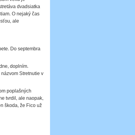
stretáva dvadsiatka
tiam. O nejaký čas
sťou, ale
pete. Do septembra
dne, doplním.
 názvom Stretnutie v
eľom poplašných
e tvrdil, ale naopak,
en škoda, že Fico už