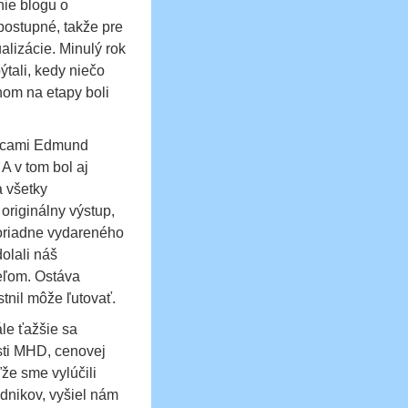
nie blogu o
postupné, takže pre
alizácie. Minulý rok
ýtali, kedy niečo
nom na etapy boli
slicami Edmund
 A v tom bol aj
a všetky
originálny výstup,
moriadne vydareného
olali náš
ieľom. Ostáva
tnil môže ľutovať.
ále ťažšie sa
sti MHD, cenovej
že sme vylúčili
dnikov, vyšiel nám